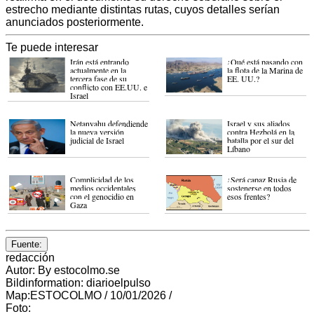
estrecho mediante distintas rutas, cuyos detalles serían
anunciados posteriormente.
Te puede interesar
Irán está entrando
¿Qué está pasando con
actualmente en la
la flota de la Marina de
tercera fase de su
EE. UU.?
conflicto con EE.UU. e
Israel
Netanyahu defendiende
Israel y sus aliados
la nueva versión
contra Hezbolá en la
judicial de Israel
batalla por el sur del
Líbano
Complicidad de los
¿Será capaz Rusia de
medios occidentales
sostenerse en todos
con el genocidio en
esos frentes?
Gaza
Fuente:
redacción
Autor: By estocolmo.se
Bildinformation: diarioelpulso
Map:ESTOCOLMO / 10/01/2026 /
Foto: