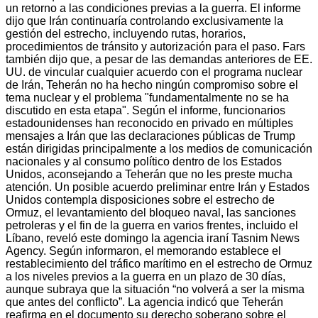
un retorno a las condiciones previas a la guerra. El informe
dijo que Irán continuaría controlando exclusivamente la
gestión del estrecho, incluyendo rutas, horarios,
procedimientos de tránsito y autorización para el paso. Fars
también dijo que, a pesar de las demandas anteriores de EE.
UU. de vincular cualquier acuerdo con el programa nuclear
de Irán, Teherán no ha hecho ningún compromiso sobre el
tema nuclear y el problema "fundamentalmente no se ha
discutido en esta etapa". Según el informe, funcionarios
estadounidenses han reconocido en privado en múltiples
mensajes a Irán que las declaraciones públicas de Trump
están dirigidas principalmente a los medios de comunicación
nacionales y al consumo político dentro de los Estados
Unidos, aconsejando a Teherán que no les preste mucha
atención. Un posible acuerdo preliminar entre Irán y Estados
Unidos contempla disposiciones sobre el estrecho de
Ormuz, el levantamiento del bloqueo naval, las sanciones
petroleras y el fin de la guerra en varios frentes, incluido el
Líbano, reveló este domingo la agencia iraní Tasnim News
Agency. Según informaron, el memorando establece el
restablecimiento del tráfico marítimo en el estrecho de Ormuz
a los niveles previos a la guerra en un plazo de 30 días,
aunque subraya que la situación “no volverá a ser la misma
que antes del conflicto”. La agencia indicó que Teherán
reafirma en el documento su derecho soberano sobre el