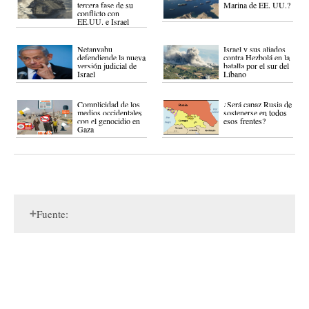
tercera fase de su
Marina de EE. UU.?
conflicto con
EE.UU. e Israel
Netanyahu
Israel y sus aliados
defendiende la nueva
contra Hezbolá en la
versión judicial de
batalla por el sur del
Israel
Líbano
Complicidad de los
¿Será capaz Rusia de
medios occidentales
sostenerse en todos
con el genocidio en
esos frentes?
Gaza
Fuente: